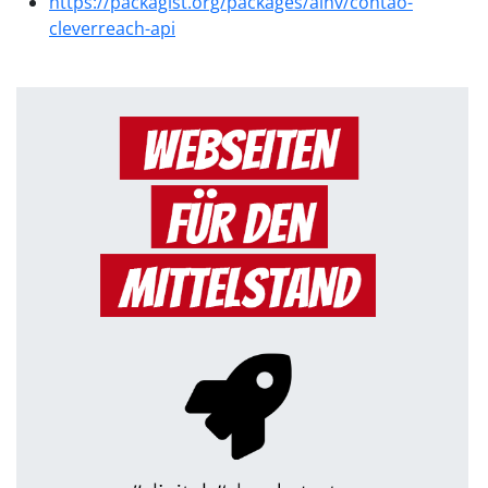
https://packagist.org/packages/alnv/contao-
cleverreach-api