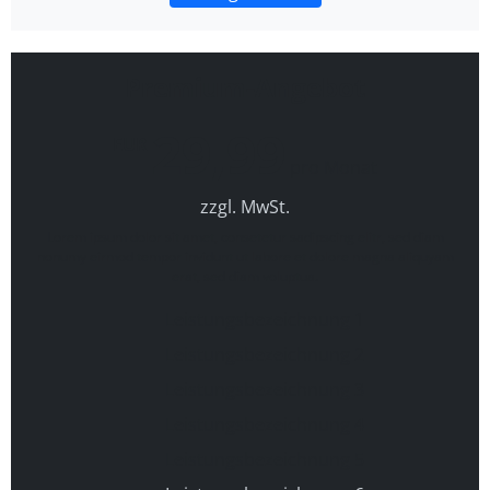
Premium-Angebot
29,99
EUR
pro Monat
zzgl. MwSt.
Lorem ipsum dolor sit amet, consetetur sadipscing elitr, sed diam
nonumy eirmod tempor invidunt ut labore et dolore magna aliquyam
erat, sed diam voluptua.
Leistungsbezeichnung 1
Leistungsbezeichnung 2
Leistungsbezeichnung 3
Leistungsbezeichnung 4
Leistungsbezeichnung 5