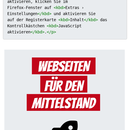
aktivieren, klicken Sie im

Firefox-Fenster auf 
<
kbd
>
Extras › 
Einstellungen
</
kbd
>
 und aktivieren Sie

auf der Registerkarte 
<
kbd
>
Inhalt
</
kbd
>
 das 
Kontrollkästchen 
<
kbd
>
JavaScript

aktivieren
</
kbd
>
.
</
p
>