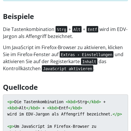
Beispiele
Die Tastenkombination
+
+
wird im EDV-
Strg
Alt
Entf
Jargon als Affengriff bezeichnet.
Um JavaScript im Firefox-Browser zu aktivieren, klicken
Sie im Firefox-Fenster auf
und
Extras › Einstellungen
aktivieren Sie auf der Registerkarte
das
Inhalt
Kontrollkästchen
.
JavaScript aktivieren
Quellcode
<
p
>
Die Tastenkombination 
<
kbd
>
Strg
</
kbd
>
 + 
<
kbd
>
Alt
</
kbd
>
 + 
<
kbd
>
Entf
</
kbd
>
wird im EDV-Jargon als Affengriff bezeichnet.
</
p
>
<
p
>
Um JavaScript im Firefox-Browser zu 