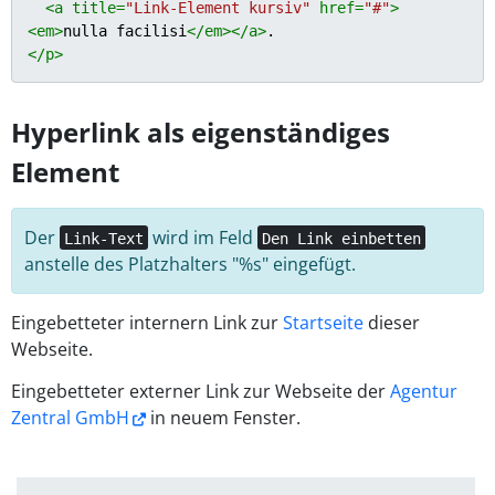
<
a
title
=
"Link-Element kursiv"
href
=
"#"
>
<
em
>
nulla facilisi
</
em
>
</
a
>
</
p
>
Hyperlink als eigenständiges
Element
Der
wird im Feld
Link-Text
Den Link einbetten
anstelle des Platzhalters "%s" eingefügt.
Eingebetteter internern Link zur
Startseite
dieser
Webseite.
Eingebetteter externer Link zur Webseite der
Agentur
Zentral GmbH
in neuem Fenster.