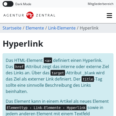
Navigation überspringen
Mitglieder­bereich
Dark Mode
Startseite
Elemente
Link-Elemente
Hyperlink
Hyperlink
Das HTML-Element
definiert einen Hyperlink.
<a>
Das
-Attribut zeigt das interne oder externe Ziel
href
des Links an. Über das
-Attribut
wird
target
_blank
das Ziel als externer Link definiert. Der
-Tag
title
sollte eine sinnvolle Beschreibung des Links
beinhalten.
Das Element kann in einem Artikel als neues Element
sowie in
Elementtyp › Link-Elemente › Hyperlink
jedem anderen Element mit einem Textfeld