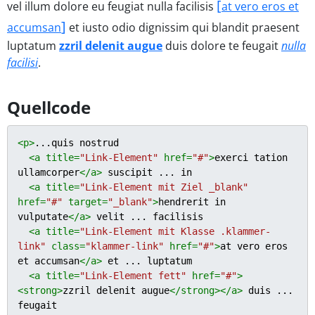
vel illum dolore eu feugiat nulla facilisis
at vero eros et
accumsan
et iusto odio dignissim qui blandit praesent
luptatum
zzril delenit augue
duis dolore te feugait
nulla
facilisi
.
Quellcode
<
p
>
...quis nostrud

<
a
title
=
"Link-Element"
href
=
"#"
>
exerci tation 
ullamcorper
</
a
>
 suscipit ... in

<
a
title
=
"Link-Element mit Ziel _blank"
href
=
"#"
target
=
"_blank"
>
hendrerit in 
vulputate
</
a
>
 velit ... facilisis

<
a
title
=
"Link-Element mit Klasse .klammer-
link"
class
=
"klammer-link"
href
=
"#"
>
at vero eros 
et accumsan
</
a
>
 et ... luptatum

<
a
title
=
"Link-Element fett"
href
=
"#"
>
<
strong
>
zzril delenit augue
</
strong
>
</
a
>
 duis ... 
feugait
