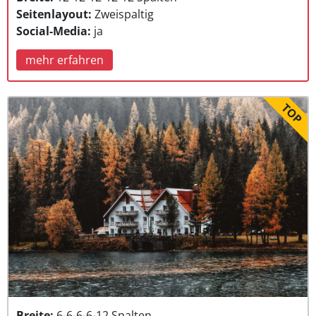
Seitenlayout:
Zweispaltig
Social-Media:
ja
mehr erfahren
TOP
Breite:
6-6-6-6-12 Spalten