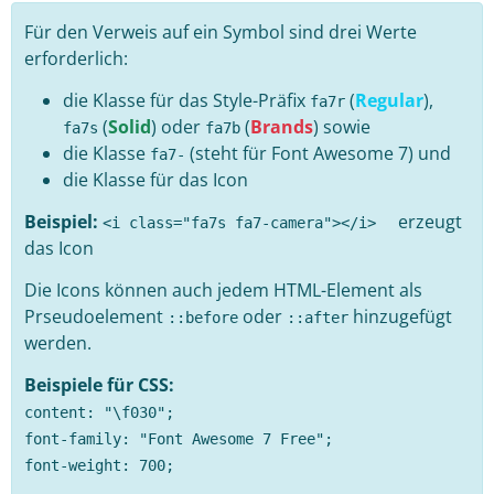
Für den Verweis auf ein Symbol sind drei Werte
erforderlich:
die Klasse für das Style-Präfix
(
Regular
),
fa7r
(
Solid
) oder
(
Brands
) sowie
fa7s
fa7b
die Klasse
(steht für Font Awesome 7) und
fa7-
die Klasse für das Icon
Beispiel:
erzeugt
<i class="fa7s fa7-camera"></i>
das Icon
Die Icons können auch jedem HTML-Element als
Prseudoelement
oder
hinzugefügt
::before
::after
werden.
Beispiele für CSS:
content: "\f030";
font-family: "Font Awesome 7 Free";
font-weight: 700;